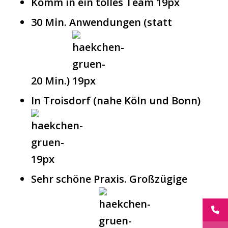
Komm in ein tol­les Team
30 Min. Anwen­dun­gen (statt
20 Min.)
In Trois­dorf (nahe Köln und Bonn)
Sehr schö­ne Pra­xis. Groß­zü­gi­ge