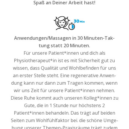
Spaß an Dei­ner Arbeit hast!
Anwendungen/Massagen in 30 Minu­ten-Tak­
tung statt 20 Minuten.
Für unse­re Patient*innen und dich als
Physiotherapeut*in ist es mit Sicher­heit gut zu
wis­sen, dass Qua­li­tät und Wohl­be­fin­den für uns
an ers­ter Stel­le steht. Eine rege­ne­ra­ti­ve Anwen­
dung kann nur dann zum Tra­gen kom­men, wenn
wir uns Zeit für unse­re Patient*innen neh­men.
Diese Ruhe kommt auch unse­ren Kolleg*innen zu
Gute, die in 1 Stun­de nur höchs­tens 2
Patient*innen behan­deln. Das trägt auf bei­den
Sei­ten zum Wohl­fühl­fak­tor bei. die schö­ne Umge­
bung unse­rer The­men-Pra­xis­räu­me trägt zudem