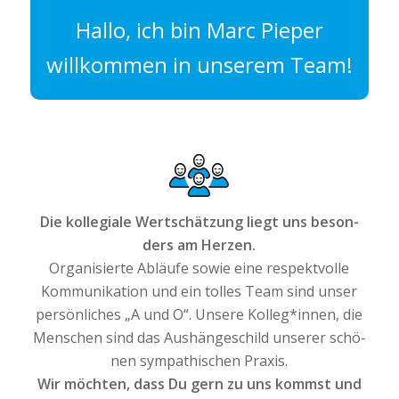
Hallo, ich bin Marc Pieper
will­kom­men in unse­rem Team!
Die kol­le­gia­le Wert­schät­zung liegt uns beson­
ders am Herzen.
Orga­ni­sier­te Abläu­fe sowie eine respekt­vol­le
Kom­mu­ni­ka­ti­on und ein tol­les Team sind unser
per­sön­li­ches „A und O“. Unse­re Kolleg*innen, die
Men­schen sind das Aus­hän­ge­schild unse­rer schö­
nen sym­pa­thi­schen Praxis.
Wir möch­ten, dass Du gern zu uns kommst und