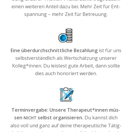
einen wei­te­ren Anteil dazu bei. Mehr Zeit für Ent­
span­nung – mehr Zeit für Betreuung.
Eine über­durch­schnitt­li­che Bezah­lung
ist für uns
selbst­ver­ständ­lich als Wert­schät­zung unse­rer
Kolleg*innen. Du leis­test gute Arbeit, dann soll­te
dies auch hono­riert werden.
Ter­min­ver­ga­be: Unse­re Therapeut*innen müs­
sen
selbst orga­ni­sie­ren.
Du kannst dich
NICHT
also voll und ganz auf deine the­ra­peu­ti­sche Tätig­