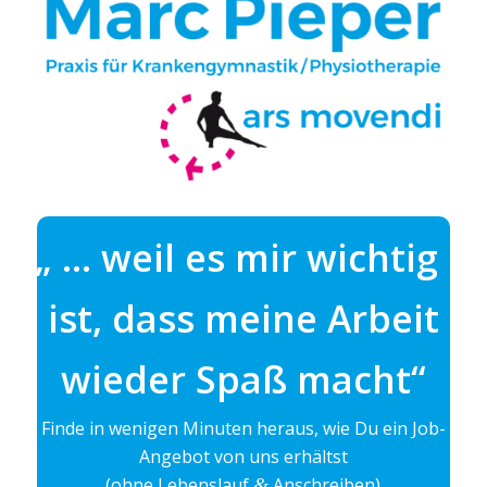
„
… weil es mir wich­tig
ist, dass meine Arbeit
wie­der Spaß macht“
Finde in weni­gen Minu­ten her­aus, wie Du ein Job-
Ange­bot von uns erhältst
(ohne Lebens­lauf
Anschreiben)
&