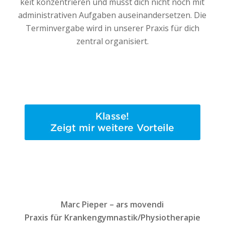
keit kon­zen­trie­ren und musst dich nicht noch mit
admi­nis­tra­ti­ven Auf­ga­ben aus­ein­an­der­set­zen. Die
Ter­min­ver­ga­be wird in unse­rer Pra­xis für dich
zen­tral organisiert.
Marc Pie­per – ars movendi
Pra­xis für Krankengymnastik/Physiotherapie