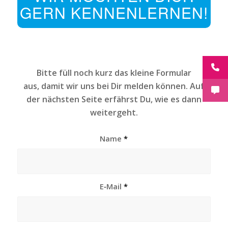
GERN KENNENLERNEN!
Bitte füll noch kurz das klei­ne For­mu­lar
aus,
damit wir uns bei Dir mel­den kön­nen.
Auf
der nächs­ten Seite erfährst Du, wie es dann
weitergeht.
Name
*
E‑Mail
*