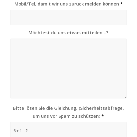
Mobil/Tel, damit wir uns zurück mel­den kön­nen
*
Möch­test du uns etwas mitteilen…?
Bitte lösen Sie die Glei­chung. (Sicher­heits­ab­fra­ge,
um uns vor Spam zu schüt­zen)
*
6 + 1 = ?