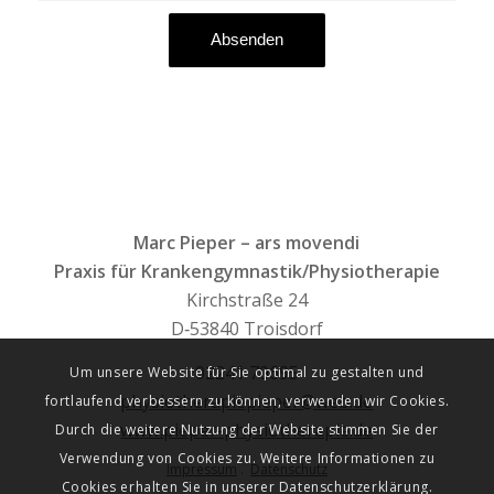
Marc Pie­per – ars movendi
Pra­xis für Krankengymnastik/Physiotherapie
Kirch­stra­ße 24
D‑53840 Troisdorf
02241 70695
Um unsere Website für Sie optimal zu gestalten und
physiotherapiepieper@web.de
fortlaufend verbessern zu können, verwenden wir Cookies.
www.pieper-physiotherapie.de
Durch die weitere Nutzung der Website stimmen Sie der
Verwendung von Cookies zu. Weitere Informationen zu
Impres­sum
.
Daten­schutz
Cookies erhalten Sie in unserer Datenschutzerklärung.